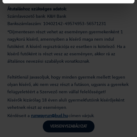
Átutaláshoz szükséges adatok:
Számlavezető bank: K&H Bank
Bankszámlaszám: 10402142-49574953-56571231
*Díjmentesen részt vehet az eseményen gyermekenként 1
nagykorú kísérő, amennyiben a kísérő maga nem indul
futóként. A kísérő regisztrációja ez esetben is kötelező. Ha a
kísérő futóként is részt vesz az eseményen, akkor rá az
általános nevezési szabályok vonatkoznak.
Feltétlenül javasoljuk, hogy minden gyermek mellett legyen
olyan kísérő, aki nem vesz részt a futáson, ugyanis a gyerekek
felügyeletéért a Szervező nem vállal felelősséget!
Kísérők kizárólag 18 éven aluli gyermekfutóink kísérőjeként
vehetnek részt az eseményen.
Kérdéseit a
runwayrun@bud.hu
címen várjuk.
VERSENYSZABÁLYZAT