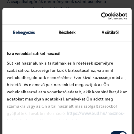
A csapatkategóriák eredményeinek számítási elve a
versenyszabályzatban tekinthető meg.
Beleegyezés
Részletek
A sütikről
Ez a weboldal sütiket használ
Sütiket használunk a tartalmak és hirdetések személyre
szabásához, közösségi funkciók biztosításához, valamint
NEVEZÉSI DÍJAK
weboldalforgalmunk elemzéséhez. Ezenkívül közösségi média-,
hirdető- és elemező partnereinkkel megosztjuk az Ön
weboldalhasználatra vonatkozó adatait, akik kombinálhatják az
5 és 10 km:
adatokat más olyan adatokkal, amelyeket Ön adott meg
2026.07.17. 23:59-ig EUR 55 / HUF 22 000
számukra vagy az Ön által használt más szolgáltatásokból
2026.09.02. 23:59-ig EUR 72 / HUF 28 800
gyűjtöttek. További információ:
https://www.bud.hu/hasznos-
linkek-footer/adatkezelesi-tajekoztato
Gyerekfutam*:
Hozzájárulás
2026.09.02. 23:59-ig EUR 24 / HUF 9 500