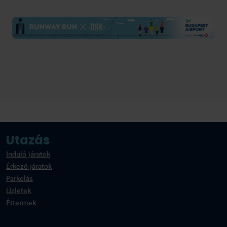
Utazás
Induló járatok
Érkező járatok
Parkolás
Üzletek
Éttermek